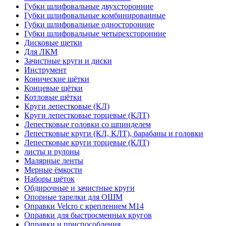
Губки шлифовальные двухсторонние
Губки шлифовальные комбинированные
Губки шлифовальные односторонние
Губки шлифовальные четырехсторонние
Дисковые щетки
Для ЛКМ
Зачистные круги и диски
Инструмент
Конические щётки
Концевые щётки
Котловые щётки
Круги лепестковые (КЛ)
Круги лепестковые торцевые (КЛТ)
Лепестковые головки со шпинделем
Лепестковые круги (КЛ, КЛТ), барабаны и головки
Лепестковые круги торцевые (КЛТ)
листы и рулоны
Малярные ленты
Мерные ёмкости
Наборы щёток
Обдирочные и зачистные круги
Опорные тарелки для ОШМ
Оправки Velcro с креплением M14
Оправки для быстросменных кругов
Оправки и приспособления