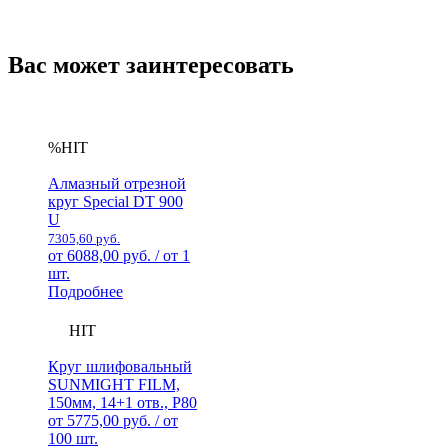
Вас может заинтересовать
%
HIT
Алмазный отрезной
круг Special DT 900
U
7305,60
руб.
от
6088,00
руб.
/ от 1
шт.
Подробнее
HIT
Круг шлифовальный
SUNMIGHT FILM,
150мм, 14+1 отв., Р80
от
5775,00
руб.
/ от
100 шт.