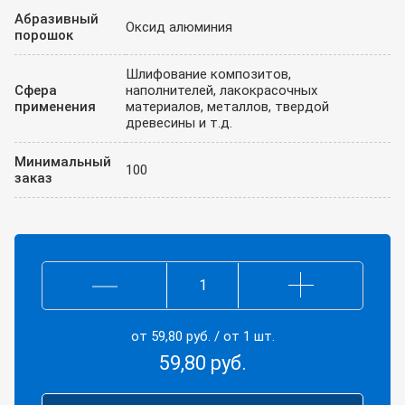
Абразивный
Оксид алюминия
порошок
Шлифование композитов,
Сфера
наполнителей, лакокрасочных
применения
материалов, металлов, твердой
древесины и т.д.
Минимальный
100
заказ
Круг
шлифо
SUNMI
от
59,80
руб.
/ от 1 шт.
FILM,
150мм,
59,80
руб.
14+1
отв.,