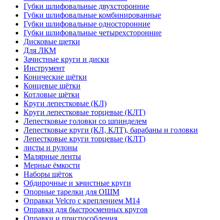
Губки шлифовальные двухсторонние
Губки шлифовальные комбинированные
Губки шлифовальные односторонние
Губки шлифовальные четырехсторонние
Дисковые щетки
Для ЛКМ
Зачистные круги и диски
Инструмент
Конические щётки
Концевые щётки
Котловые щётки
Круги лепестковые (КЛ)
Круги лепестковые торцевые (КЛТ)
Лепестковые головки со шпинделем
Лепестковые круги (КЛ, КЛТ), барабаны и головки
Лепестковые круги торцевые (КЛТ)
листы и рулоны
Малярные ленты
Мерные ёмкости
Наборы щёток
Обдирочные и зачистные круги
Опорные тарелки для ОШМ
Оправки Velcro с креплением M14
Оправки для быстросменных кругов
Оправки и приспособления