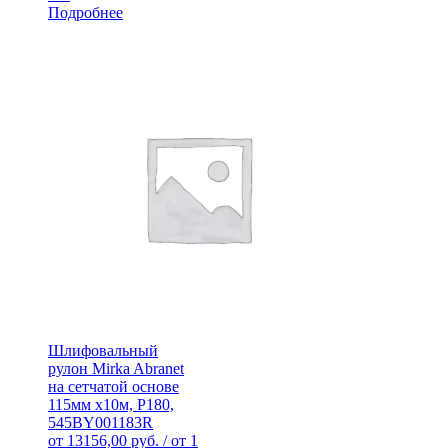
Подробнее
Шлифовальный
рулон Mirka Abranet
на сетчатой основе
115мм х10м, Р180,
545BY001183R
от
13156,00
руб.
/ от 1