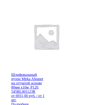
Шлифовальный
рулон Mirka Abranet
на сетчатой основе
80мм x10м, Р120,
545BL001123R
от
6931,00
руб.
/ от 1
шт.
Подробнее