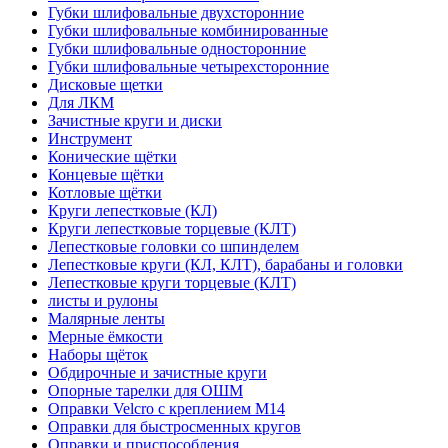
Губки шлифовальные двухсторонние
Губки шлифовальные комбинированные
Губки шлифовальные односторонние
Губки шлифовальные четырехсторонние
Дисковые щетки
Для ЛКМ
Зачистные круги и диски
Инструмент
Конические щётки
Концевые щётки
Котловые щётки
Круги лепестковые (КЛ)
Круги лепестковые торцевые (КЛТ)
Лепестковые головки со шпинделем
Лепестковые круги (КЛ, КЛТ), барабаны и головки
Лепестковые круги торцевые (КЛТ)
листы и рулоны
Малярные ленты
Мерные ёмкости
Наборы щёток
Обдирочные и зачистные круги
Опорные тарелки для ОШМ
Оправки Velcro с креплением M14
Оправки для быстросменных кругов
Оправки и приспособления