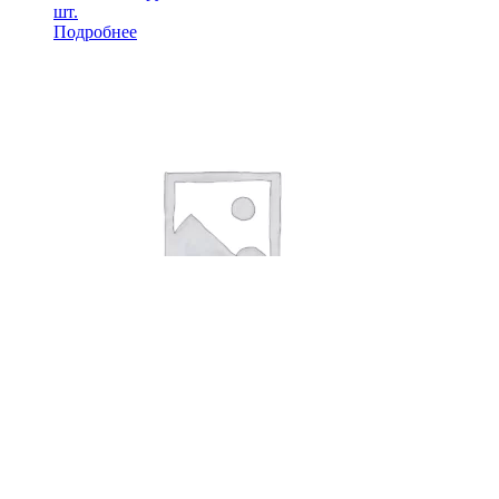
шт.
Подробнее
Шлифовальный
рулон Mirka Abranet
Ace на сетчатой
основе 115мм х10м,
Р240,