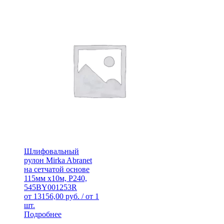
Шлифовальный
рулон Mirka Abranet
на сетчатой основе
115мм х10м, Р240,
545BY001253R
от
13156,00
руб.
/ от 1
шт.
Подробнее