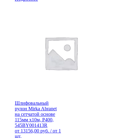
Шлифовальный
рулон Mirka Abranet
на сетчатой основе
115мм х10м, Р400,
545BY001413R
от
13156,00
руб.
/ от 1
шт.