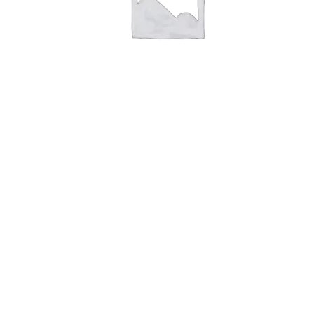
Шлифовальная полоска Mirka Abranet Ace на
сетчатой основе 70х198 мм, Р150,
AC15005015
от
110,00
руб.
/ от 1 шт.
Подробнее