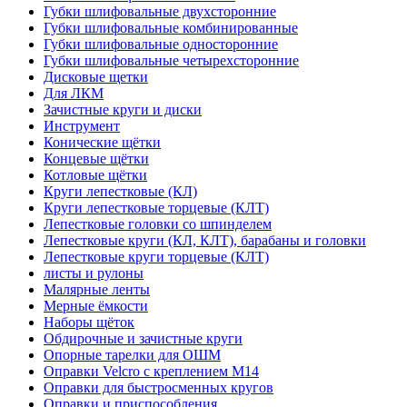
Губки шлифовальные двухсторонние
Губки шлифовальные комбинированные
Губки шлифовальные односторонние
Губки шлифовальные четырехсторонние
Дисковые щетки
Для ЛКМ
Зачистные круги и диски
Инструмент
Конические щётки
Концевые щётки
Котловые щётки
Круги лепестковые (КЛ)
Круги лепестковые торцевые (КЛТ)
Лепестковые головки со шпинделем
Лепестковые круги (КЛ, КЛТ), барабаны и головки
Лепестковые круги торцевые (КЛТ)
листы и рулоны
Малярные ленты
Мерные ёмкости
Наборы щёток
Обдирочные и зачистные круги
Опорные тарелки для ОШМ
Оправки Velcro с креплением M14
Оправки для быстросменных кругов
Оправки и приспособления