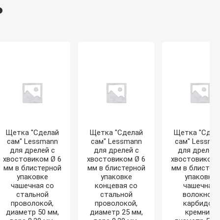
ь
Ø
6
мм
в
блистерной
упаковке
чашечная
со
стальной
проволокой,
диаметр
50
мм,
ворс
0,25
Щетка "Сделай
Щетка "Сделай
Щетка "Сдел
мм,
сам" Lessmann
сам" Lessmann
сам" Lessma
430.122.09
для дрелей с
для дрелей с
для дрелей 
quantity
хвостовиком Ø 6
хвостовиком Ø 6
хвостовиком 
мм в блистерной
мм в блистерной
мм в блистер
упаковке
упаковке
упаковке
чашечная со
концевая со
чашечная,
стальной
стальной
волокно с
проволокой,
проволокой,
карбидом
диаметр 50 мм,
диаметр 25 мм,
кремния,