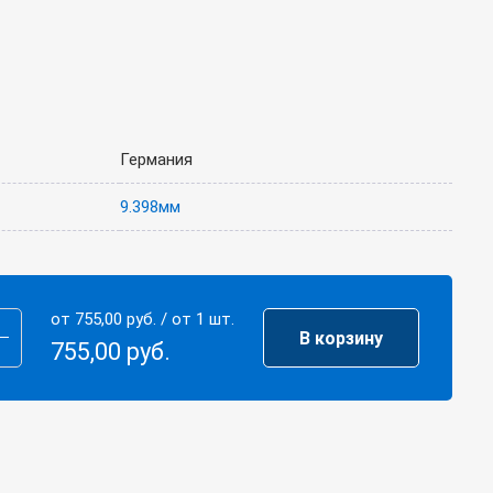
Германия
9.398мм
от
755,00
руб.
/ от 1 шт.
В корзину
Щетка
755,00
руб.
"Сделай
сам"
Lessmann
для
дрелей
с
хвостовиком