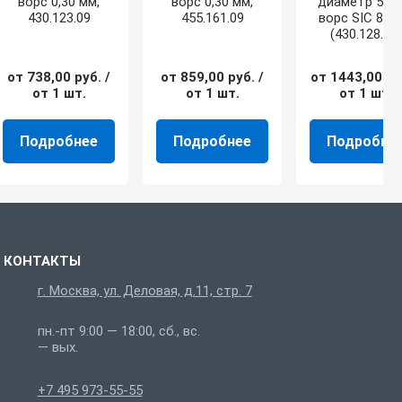
ворс 0,30 мм,
ворс 0,30 мм,
диаметр 50 м
430.123.09
455.161.09
ворс SIC 80/1
(430.128.09)
от
738,00
руб.
/
от
859,00
руб.
/
от
1443,00
ру
от 1 шт.
от 1 шт.
от 1 шт.
Подробнее
Подробнее
Подробне
КОНТАКТЫ
г. Москва, ул. Деловая, д.11, стр. 7
пн.-пт 9:00 — 18:00, сб., вс.
— вых.
+7 495 973-55-55