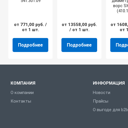
541.301.09
диаметр
ворс SI
(410.
от
771,00
руб.
/
от
13558,00
руб.
от
1608
от 1 шт.
/ от 1 шт.
от 
Подробнее
Подробнее
Подр
КОМПАНИЯ
ИНФОРМАЦИЯ
О компании
Новости
Контакты
Прайсы
О выгоде для b2b