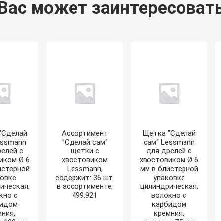
Вас может заинтересоват
"Сделай
Ассортимент
Щетка "Сделай
essmann
"Сделай сам"
сам" Lessmann
релей с
щетки с
для дрелей с
иком Ø 6
хвостовиком
хвостовиком Ø 6
истерной
Lessmann,
мм в блистерной
ковке
содержит: 36 шт.
упаковке
ическая,
в ассортименте,
цилиндрическая,
кно с
499.921
волокно с
бидом
карбидом
мния,
кремния,