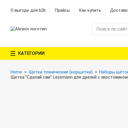
О выгоде для b2b
Прайсы
Как купить
Доставк
КАТЕГОРИИ
Home
Щетки технические (корщетки)
Наборы щёто
Щетка "Сделай сам" Lessmann для дрелей с хвостовиком Ø