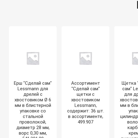
Ерш "Сделай сам"
Ассортимент
Щетка 
Lessmann для
"Сделай сам"
сам" L
дрелей с
щетки с
для д
хвостовиком Ø 6
хвостовиком
хвостов
мм в блистерной
Lessmann,
мм в бл
упаковке со
содержит: 36 шт.
упа
стальной
в ассортименте,
цилиндр
проволокой,
499.907
воло
диаметр 28 мм,
кар
ворс 0,30 мм,
кре