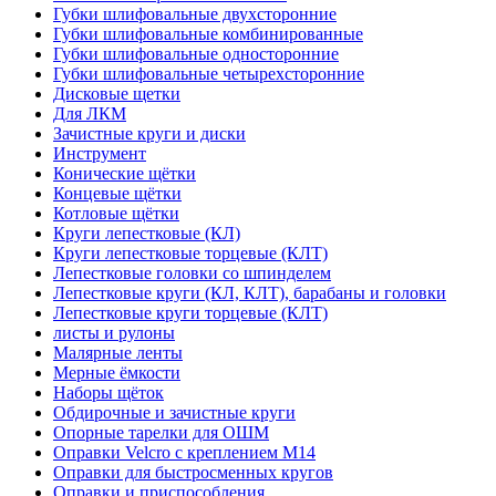
Губки шлифовальные двухсторонние
Губки шлифовальные комбинированные
Губки шлифовальные односторонние
Губки шлифовальные четырехсторонние
Дисковые щетки
Для ЛКМ
Зачистные круги и диски
Инструмент
Конические щётки
Концевые щётки
Котловые щётки
Круги лепестковые (КЛ)
Круги лепестковые торцевые (КЛТ)
Лепестковые головки со шпинделем
Лепестковые круги (КЛ, КЛТ), барабаны и головки
Лепестковые круги торцевые (КЛТ)
листы и рулоны
Малярные ленты
Мерные ёмкости
Наборы щёток
Обдирочные и зачистные круги
Опорные тарелки для ОШМ
Оправки Velcro с креплением M14
Оправки для быстросменных кругов
Оправки и приспособления