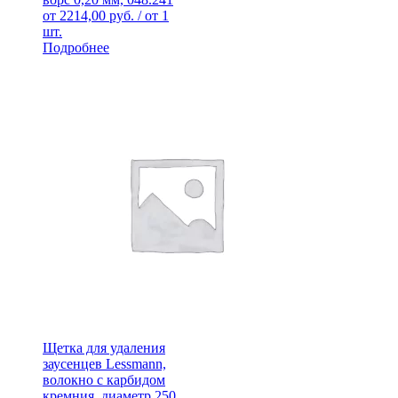
от
2214,00
руб.
/ от 1
шт.
Подробнее
Щетка для удаления
заусенцев Lessmann,
волокно с карбидом
кремния, диаметр 250