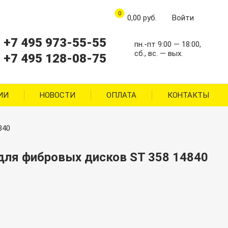
0
0,00
руб.
Войти
+7 495 973-55-55
пн.-пт 9:00 — 18:00,
сб., вс. — вых.
+7 495 128-08-75
ИИ
НОВОСТИ
ОПЛАТА
КОНТАКТЫ
840
 для фибровых дисков ST 358 14840